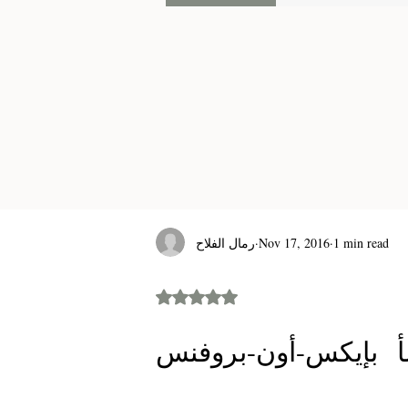
رمال الفلاح
Nov 17, 2016
1 min read
Rated NaN out of 5 stars.
بول سيزان هو رسام فرنسي ،نشأ بإيكس-أون-بروفنس 