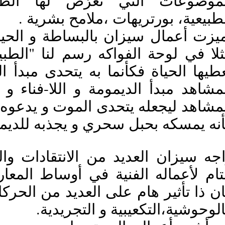
الطبيعية، بورتريهات ،ملامح بشرية
كأنه يمسكه بحبل سحري و يجذبه للدي
الوحوشية،التكعيبية و التجريدية