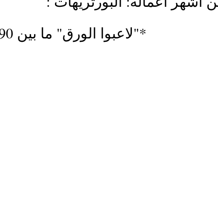
من أشهر أعماله: البورتريهات
*"لاعبوا الورق" ما بين 1890و 1895