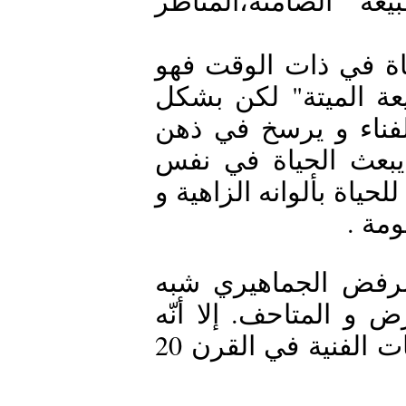
الموضوعات التي تعرّض لها الطبيعة الصامتة،المناظر 
تميزت أعمال سيزان بالبساطة و الحياة في ذات الوقت فهو 
مثلا في لوحة الفواكه رسم لنا "الطبيعة الميتة" لكن بشكل 
يعطيها الحياة فكأنما به يتحدى مبدأ الفناء و يرسخ في ذهن 
المشاهد مبدأ الديمومة و اللا-فناء و يبعث الحياة في نفس 
المشاهد ليجعله يتحدى الموت و يدعوه للحياة بألوانه الزاهية و 
مومة
واجه سيزان العديد من الانتقادات والرفض الجماهيري شبه 
التام لأعماله الفنية في أوساط المعارض و المتاحف. إلا أنّه 
كان ذا تأثير هام على العديد من الحركات الفنية في القرن 20 