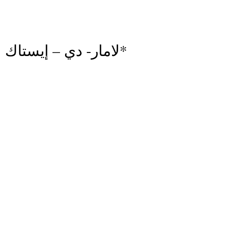
*لامار- دي – إيستاك  1878