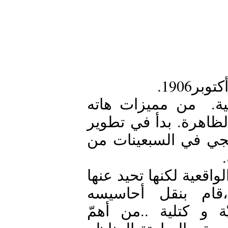
عرّفه البعض بمولود ما قبل الانطباعية.  من مميزات هاته 
الحركة تقنية ضربات الفرشاة الثقيلة الظاهرة. بدأ في تطوير 
مدرسته الفنية الجديدة وأسلوبها المنهجي في السبعينات من 
امتاز باختيار مواضيع رسمه من الحياة الواقعية لكنها تحيد عنها 
بميلها لإظهار الأشكال الهندسية ،قام بنقل أحاسيسه 
التصويرية في شكل تراكيب جسميّة و كتلية ..من أهمّ 