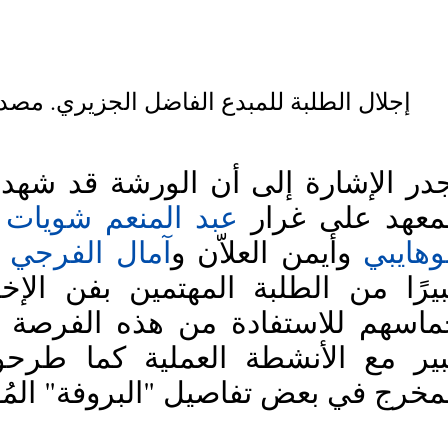
إجلال الطلبة للمبدع الفاضل الجزيري. مصد
لمعهد على غرار
عبد المنعم شويات
 
وهايبي
 وأيمن العلاّن و
آمال الفرجي
المخرج في بعض تفاصيل "البروفة" المُ