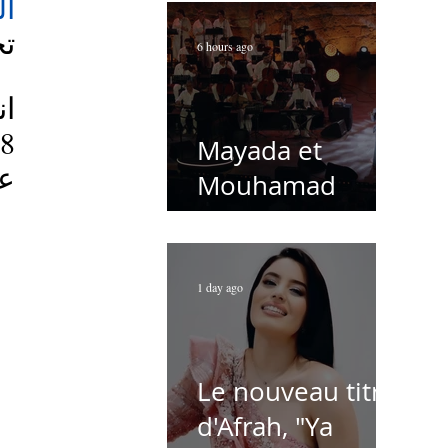
ال
تح
6 hours ago
Mayada et
. 
Mouhamad
Khairy font
voyager le public
de Carthage
1 day ago
dans la gloire du
chant et de la
Le nouveau titre
musique arabes
d'Afrah, "Ya
d'antan