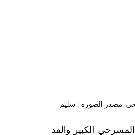
رحي. مصدر الصورة : سليم
أشرف على الورشة المخرج والممثل المسرحي الكبير والفذ 