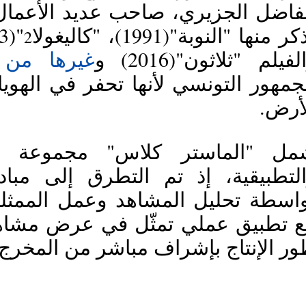
ر منها "النوبة"(1991)، "كاليغولا
2
لفيلم "ثلاثون"(2016) و
غيرها من ا
لأرض
ور الإنتاج بإشراف مباشر من المخرج