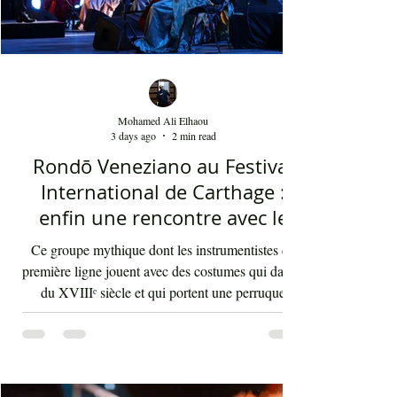
Mohamed Ali Elhaou
3 days ago
2 min read
Rondō Veneziano au Festival
International de Carthage :
enfin une rencontre avec le
public tunisien
Ce groupe mythique dont les instrumentistes de
première ligne jouent avec des costumes qui datent
du XVIIIᵉ siècle et qui portent une perruque
blanche a été présent le 4 août 2026 sur les
planches du festival de Carthage. Dans les