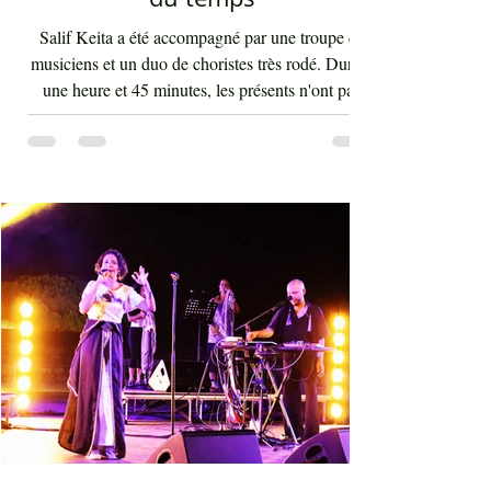
Salif Keita à Hammamet :
artiste qui résiste aux affres
du temps
Salif Keita a été accompagné par une troupe de
musiciens et un duo de choristes très rodé. Durant
une heure et 45 minutes, les présents n'ont pas
arrêté d'interagir avec les rythmes endiablés et
enflammés de cette musique malienne portant en
elle la force et l'énergie de l'Afrique. La voix de
Salif Keita est d'une vigueur inouïe, ses cris sont
les clameurs de l'homme éternel pour une vie sur
terre bien meilleure. Salif Keita, sur scène, engage
non seulement le cœur de son aud