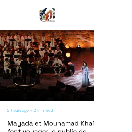
21 hours ago
2 min read
Mayada et Mouhamad Khairy
font voyager le public de