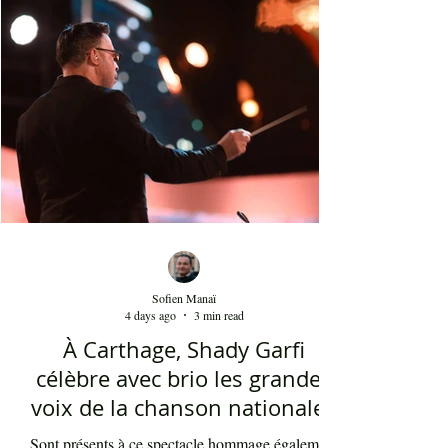
gradins, dans un temps d'été très humide, les
présents sont le plus souvent des quinquagénaires
qui sont venus se rappeler des années 80 et début
90 où la culture italienne dominait le paysage
télévisuel tunisien. Conduit par l'énergique chef
d'orch
Sofien Manaï
4 days ago
3 min read
À Carthage, Shady Garfi
célèbre avec brio les grandes