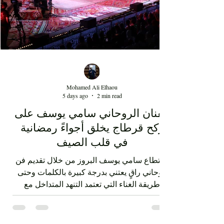
Mohamed Ali Elhaou
5 days ago
2 min read
الفنان الروحاني سامي يوسف على
ركح قرطاج يخلق أجواءً رمضانية
في قلب الصيف
استطاع سامي يوسف البروز من خلال تقديم فن
روحاني راقٍ يعتني بدرجة كبيرة بالكلمات وحتى
طريقة الغناء التي تعتمد التنهد المتداخل مع