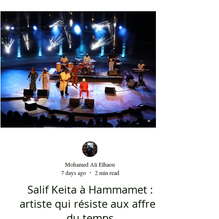
ضربات الدف. الفن الصوفي الذي قدمه سامي
يوسف ليس متقوقعاً على الهوية الشرقية بل
يحمل صوتا منفتحا على العالمية من خلال عناصر
الفرقة الذين جاؤوا من مشارب وبلدان مختلفة،
نذكر على سبيل المثال مغنياً من إسبانيا 'إسرا
مورو' وعازفاً من الصين وعازفي قيثار من فرنسا.
وكذلك من خلال النغمات التي تأخذ بعداً وتوزيعاً
غربياً في بعض ردهات العرض وقد أبدع في هذه
النغما
Mohamed Ali Elhaou
7 days ago
2 min read