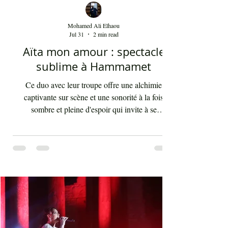
Mohamed Ali Elhaou
Jul 31
2 min read
Aïta mon amour : spectacle
sublime à Hammamet
Ce duo avec leur troupe offre une alchimie
captivante sur scène et une sonorité à la fois
sombre et pleine d'espoir qui invite à se
débarrasser des illusions et des utopies que nous
poursuivons tout au long de notre vie. "Aïta" (ou
‘ayta) se traduit par "cri" ou "appel". Ce terme
saisit idéalement le caractère du style criard des
chikhates (ou chikhât, ou cheikhat), artistes et
compagnes, qui jadis relayait les nouvelles
majeures à travers leurs mélodies, voyageant de