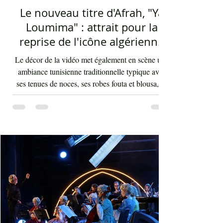
Mohamed Ali Elhaou
2 days ago
2 min read
Le nouveau titre d'Afrah, "Ya
Loumima" : attrait pour la
reprise de l'icône algérienne
Rabah Driassa
Le décor de la vidéo met également en scène une
ambiance tunisienne traditionnelle typique avec
ses tenues de noces, ses robes fouta et blousa, sa
décoration, ses chandelles festives, ses accessoires
de beauté, ainsi que la foule attirée et entraînée par
cette célébration, comprenant notamment les
youyous, les larmes de bonheur et les
applaudissements sincères. "Ya Loumima" réussit,
sans doute, à capturer toute l'ambivalence de ce
moment précieux grâce à une performance vocal