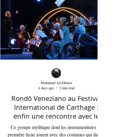
youyous, les larmes de bonheur et les
applaudissements sincères. "Ya Loumima" réussit,
sans doute, à capturer toute l'ambivalence de ce
moment précieux grâce à une performance vocal
Mohamed Ali Elhaou
4 days ago
2 min read
Rondō Veneziano au Festival
International de Carthage :
enfin une rencontre avec le