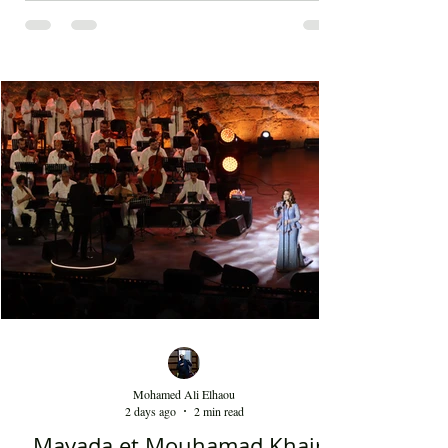
Dedublüman ont performé leurs meilleurs tubes
tels que le Belki qui fait plus de 140 millions de
vues sur YouTube et bien d'autres morceaux qui
font la gloire mondiale actuelle de cette bande. La
musique de Dedublüman reflète bel et bien
l'identité turque, trouvant harmonieusement sa
place entre les civilisations orientale et
occidentale. Le son de la clarinette est à l'image
d'un cri d'un loup sur les montagnes. D'ailleurs,
Dédublüm