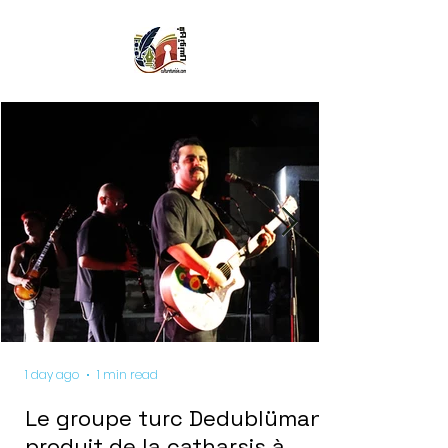
1 day ago
1 min read
Le groupe turc Dedublüman
produit de la catharsis à