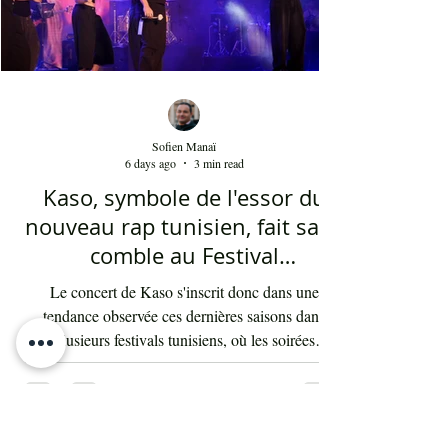
Sofien Manaï
6 days ago
3 min read
Kaso, symbole de l'essor du
nouveau rap tunisien, fait salle
comble au Festival
international de Sfax - Par
Le concert de Kaso s'inscrit donc dans une
Sofien Manaï
tendance observée ces dernières saisons dans
plusieurs festivals tunisiens, où les soirées
consacrées au rap enregistrent régulièrement de
fortes affluences. Cette montée en puissance