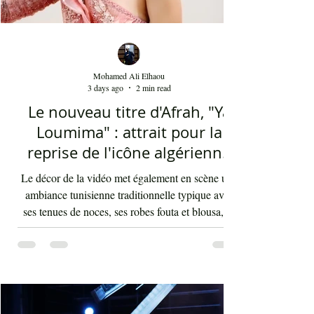
Mohamed Ali Elhaou
3 days ago
2 min read
Le nouveau titre d'Afrah, "Ya
Loumima" : attrait pour la
reprise de l'icône algérienne
Rabah Driassa
Le décor de la vidéo met également en scène une
ambiance tunisienne traditionnelle typique avec
ses tenues de noces, ses robes fouta et blousa, sa
décoration, ses chandelles festives, ses accessoires
de beauté, ainsi que la foule attirée et entraînée par
cette célébration, comprenant notamment les