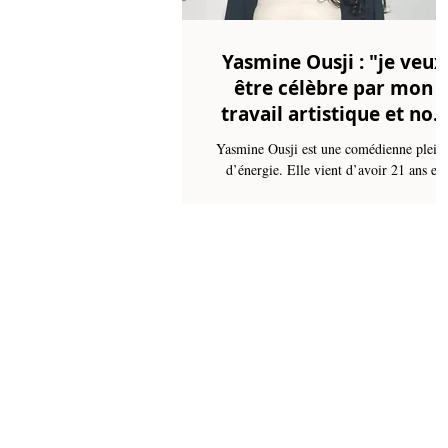
Yasmine Ousji : "je veux
être célèbre par mon
travail artistique et non
pas tout facilement par l
Yasmine Ousji est une comédienne plein
buzz"
d’énergie. Elle vient d’avoir 21 ans et
détient dans sa poche une vingtaine de piè
de théâtre. C’