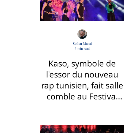
Sofien Manaï
3 min read
Kaso, symbole de
l'essor du nouveau
rap tunisien, fait salle
comble au Festival
international de Sfax
- Par Sofien Manaï