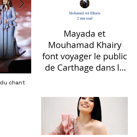
Mohamed Ali Elhaou
2 min read
Mayada et
Mouhamad Khairy
font voyager le public
de Carthage dans la
gloire du chant et de
 du chant
Le nouveau titre d'Afrah, "Ya Loumima" :
la musique arabes
Driassa
d'antan