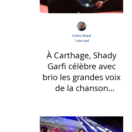
Sofien Manaï
3 min read
À Carthage, Shady
Garfi célèbre avec
brio les grandes voix
de la chanson
nationale - Par Sofien
Manaï