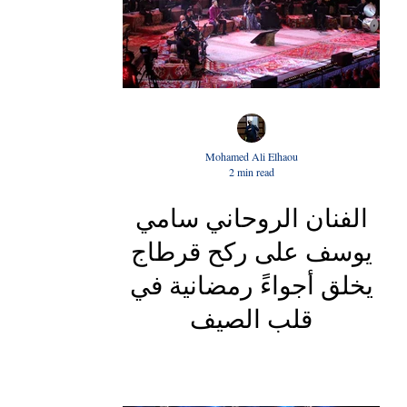
Mohamed Ali Elhaou
2 min read
الفنان الروحاني سامي
يوسف على ركح قرطاج
يخلق أجواءً رمضانية في
قلب الصيف