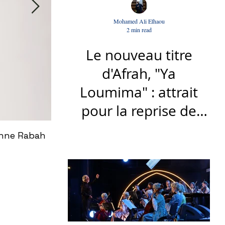
Mohamed Ali Elhaou
2 min read
Le nouveau titre
d'Afrah, "Ya
Loumima" : attrait
pour la reprise de
l'icône algérienne
ienne Rabah
Rondō Veneziano au Festival Internatio
Rabah Driassa
tunisien