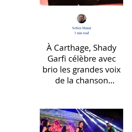
Sofien Manaï
3 min read
À Carthage, Shady
Garfi célèbre avec
brio les grandes voix
de la chanson
nationale - Par Sofien
Manaï