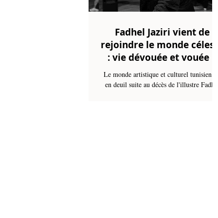
Fadhel Jaziri vient de
rejoindre le monde céles
: vie dévouée et vouée à
l'art
Le monde artistique et culturel tunisien e
en deuil suite au décès de l'illustre Fadhe
Jaziri, survenu le lundi 11 août 2025, à l'â
de 77 ans, après une courageuse lutte cont
la maladie. Sa disparition marque la pert
d'un créateur exceptionnel, polyvalent, do
la carrière a profondément façonné le
paysage culturel de la Tunisie pendant pl
de cinq décennies.