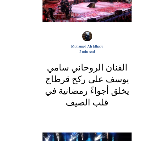
Mohamed Ali Elhaou
2 min read
الفنان الروحاني سامي
يوسف على ركح قرطاج
يخلق أجواءً رمضانية في
قلب الصيف