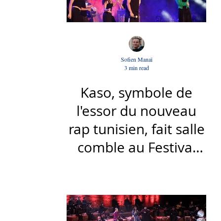
Sofien Manaï
3 min read
Kaso, symbole de
l'essor du nouveau
rap tunisien, fait salle
comble au Festival
international de Sfax
- Par Sofien Manaï