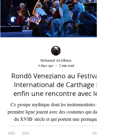
moment précieux grâce à une performance vocal
Mohamed Ali Elhaou
4 days ago
2 min read
Rondō Veneziano au Festival
International de Carthage :
enfin une rencontre avec le
public tunisien
Ce groupe mythique dont les instrumentistes de
première ligne jouent avec des costumes qui datent