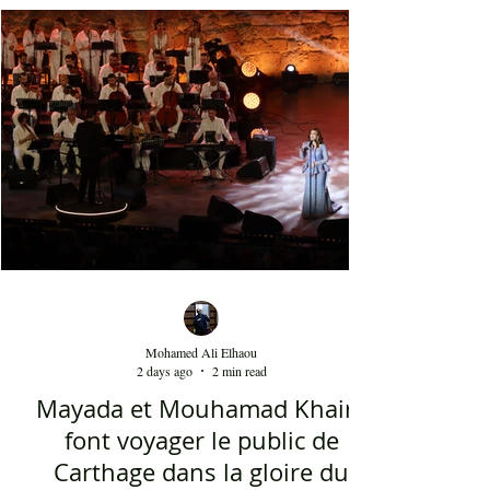
font la gloire mondiale actuelle de cette bande. La
musique de Dedublüman reflète bel et bien
l'identité turque, trouvant harmonieusement sa
place entre les civilisations orientale et
occidentale. Le son de la clarinette est à l'image
d'un cri d'un loup sur les montagnes. D'ailleurs,
Dédublüm
Mohamed Ali Elhaou
2 days ago
2 min read
Mayada et Mouhamad Khairy