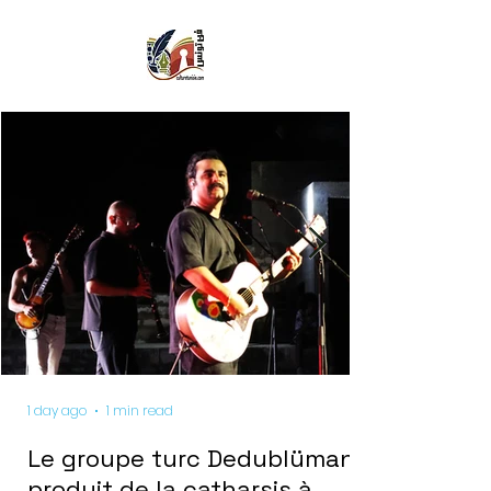
1 day ago
1 min read
Le groupe turc Dedublüman
produit de la catharsis à