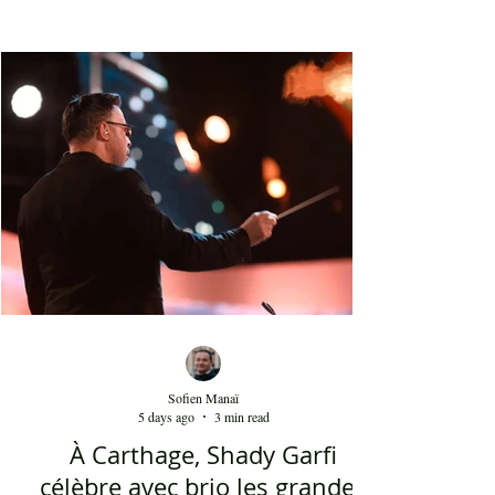
du XVIIIᵉ siècle et qui portent une perruque
blanche a été présent le 4 août 2026 sur les
planches du festival de Carthage. Dans les
gradins, dans un temps d'été très humide, les
présents sont le plus souvent des quinquagénaires
qui sont venus se rappeler des années 80 et début
90 où la culture italienne dominait le paysage
télévisuel tunisien. Conduit par l'énergique chef
d'orch
Sofien Manaï
5 days ago
3 min read