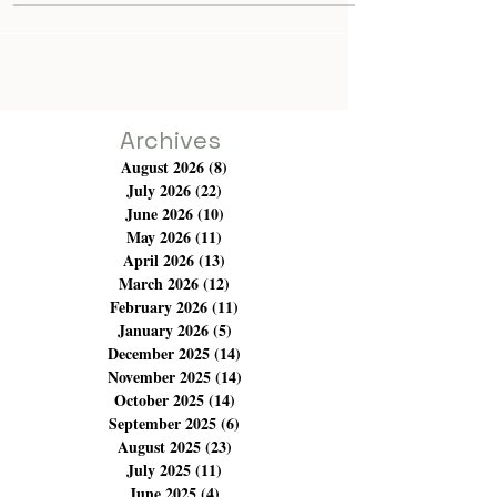
estivale très humide. L'affluence vers cette soirée du 18
août a commencé à partir de 17 h 00. Les spectateurs
viennent de tout le territoire tunisien. Parmi ceux-ci, il
y avait les vacanciers qui vivent en Europe et qui
viennent découvrir en live, car ils le connaissent dans les
médias, cet artiste se produisant pour la première fois au
Festival de Carthage dans sa 59ᵉ
Archives
August 2026
(8)
8 posts
July 2026
(22)
22 posts
June 2026
(10)
10 posts
May 2026
(11)
11 posts
April 2026
(13)
13 posts
March 2026
(12)
12 posts
February 2026
(11)
11 posts
January 2026
(5)
5 posts
December 2025
(14)
14 posts
November 2025
(14)
14 posts
October 2025
(14)
14 posts
September 2025
(6)
6 posts