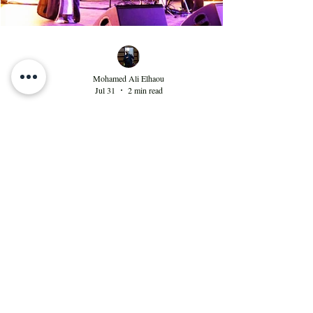
Mohamed Ali Elhaou
Jul 31
2 min read
Aïta mon amour : spectacle
sublime à Hammamet
Ce duo avec leur troupe offre une alchimie
captivante sur scène et une sonorité à la fois
sombre et pleine d'espoir qui invite à se
débarrasser des illusions et des utopies que nous
poursuivons tout au long de notre vie. "Aïta" (ou
‘ayta) se traduit par "cri" ou "appel". Ce terme
saisit idéalement le caractère du style criard des