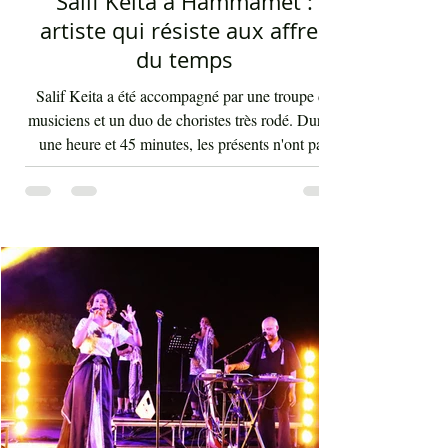
Mohamed Ali Elhaou
Aug 1
2 min read
Salif Keita à Hammamet :
artiste qui résiste aux affres
du temps
Salif Keita a été accompagné par une troupe de
musiciens et un duo de choristes très rodé. Durant
une heure et 45 minutes, les présents n'ont pas
arrêté d'interagir avec les rythmes endiablés et
enflammés de cette musique malienne portant en
elle la force et l'énergie de l'Afrique. La voix de
Salif Keita est d'une vigueur inouïe, ses cris sont
les clameurs de l'homme éternel pour une vie sur
terre bien meilleure. Salif Keita, sur scène, engage
non seulement le cœur de son aud