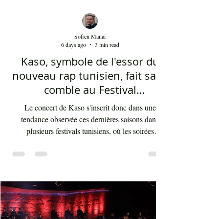
Sofien Manaï
6 days ago
3 min read
Kaso, symbole de l'essor du
nouveau rap tunisien, fait salle
comble au Festival
international de Sfax - Par
Le concert de Kaso s'inscrit donc dans une
Sofien Manaï
tendance observée ces dernières saisons dans
plusieurs festivals tunisiens, où les soirées
consacrées au rap enregistrent régulièrement de
fortes affluences. Cette montée en puissance
témoigne d'une transformation des goûts musicaux
du public et de l'intégration durable du rap au sein