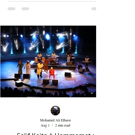
روحاني راقٍ يعتني بدرجة كبيرة بالكلمات وحتى
طريقة الغناء التي تعتمد التنهد المتداخل مع
ضربات الدف. الفن الصوفي الذي قدمه سامي
يوسف ليس متقوقعاً على الهوية الشرقية بل
يحمل صوتا منفتحا على العالمية من خلال عناصر
الفرقة الذين جاؤوا من مشارب وبلدان مختلفة،
نذكر على سبيل المثال مغنياً من إسبانيا 'إسرا
مورو' وعازفاً من الصين وعازفي قيثار من فرنسا.
وكذلك من خلال النغمات التي تأخذ بعداً وتوزيعاً
غربياً في بعض ردهات العرض وقد أبدع في هذه
النغما