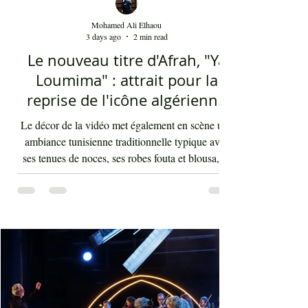
Mohamed Ali Elhaou
3 days ago
2 min read
Le nouveau titre d'Afrah, "Ya
Loumima" : attrait pour la
reprise de l'icône algérienne
Rabah Driassa
Le décor de la vidéo met également en scène une
ambiance tunisienne traditionnelle typique avec
ses tenues de noces, ses robes fouta et blousa, sa
décoration, ses chandelles festives, ses accessoires
de beauté, ainsi que la foule attirée et entraînée par
cette célébration, comprenant notamment les
youyous, les larmes de bonheur et les
applaudissements sincères. "Ya Loumima" réussit,
sans doute, à capturer toute l'ambivalence de ce