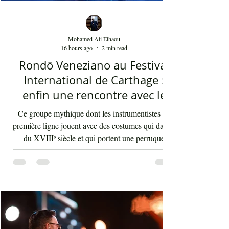
Mohamed Ali Elhaou
16 hours ago
2 min read
Rondō Veneziano au Festival
International de Carthage :
enfin une rencontre avec le
public tunisien
Ce groupe mythique dont les instrumentistes de
première ligne jouent avec des costumes qui datent
du XVIIIᵉ siècle et qui portent une perruque
blanche a été présent le 4 août 2026 sur les
planches du festival de Carthage. Dans les
gradins, dans un temps d'été très humide, les
présents sont le plus souvent des quinquagénaires
qui sont venus se rappeler des années 80 et début