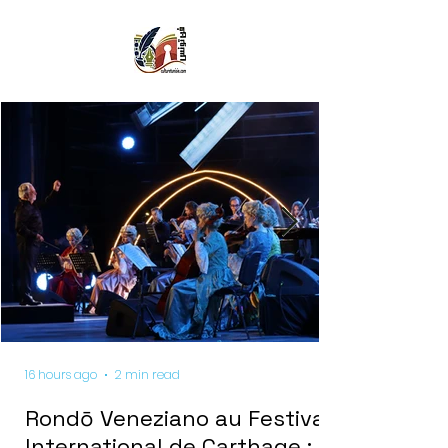
16 hours ago
2 min read
Rondō Veneziano au Festival
International de Carthage :