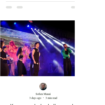
des visages qui se sont éloignés de la scène
musicale nationale, notamment Chokri Bouzayen
et Nourreddine Beji, un plaisir de les retrouver de
nouveau sur scène. Par la suite, c'était autour
d'Asma Ben Ahmed, une voix à la fois puissante
et subliminale. À côté de celle-ci vient Ahmed
Rebaï, un élégant chanteur, présent maintenant
dans l'univers du chant national depuis au moins
cinq ans. Sans oublier la soprano Nesrine
Mahbouli e