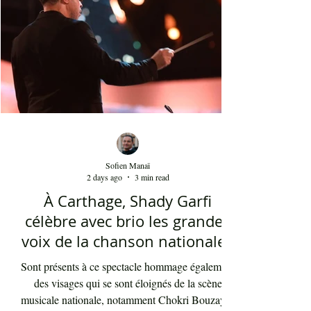
90 où la culture italienne dominait le paysage
télévisuel tunisien. Conduit par l'énergique chef
d'orch
Sofien Manaï
2 days ago
3 min read
À Carthage, Shady Garfi
célèbre avec brio les grandes
voix de la chanson nationale -
Par Sofien Manaï
Sont présents à ce spectacle hommage également