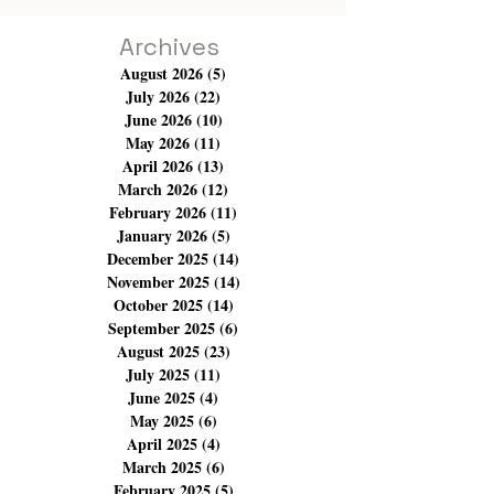
quel point un individu peut aller dans la démence et la
criminalité car il ne trouve pas de
Archives
August 2026
(5)
5 posts
July 2026
(22)
22 posts
June 2026
(10)
10 posts
May 2026
(11)
11 posts
April 2026
(13)
13 posts
March 2026
(12)
12 posts
February 2026
(11)
11 posts
January 2026
(5)
5 posts
December 2025
(14)
14 posts
November 2025
(14)
14 posts
October 2025
(14)
14 posts
September 2025
(6)
6 posts
August 2025
(23)
23 posts
July 2025
(11)
11 posts
June 2025
(4)
4 posts
May 2025
(6)
6 posts