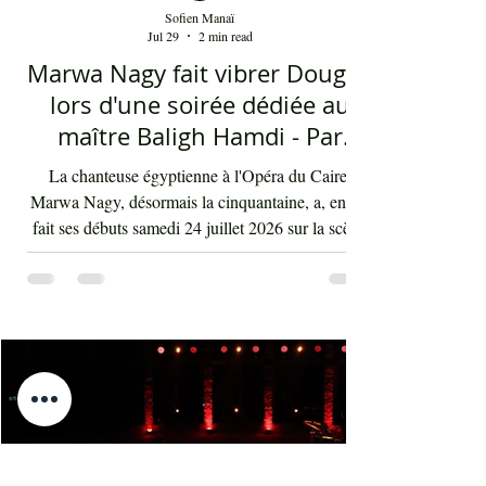
Sofien Manaï
Jul 29
2 min read
Marwa Nagy fait vibrer Dougga
lors d'une soirée dédiée au
maître Baligh Hamdi - Par
Sofien Manaï
La chanteuse égyptienne à l'Opéra du Caire,
Marwa Nagy, désormais la cinquantaine, a, enfin,
fait ses débuts samedi 24 juillet 2026 sur la scène
du Théâtre romain de Dougga, offrant un
hommage au très grand compositeur arabe Baligh
Hamdi lors de l'une des soirées phares de la 50e
édition du Festival international de Dougga.
Accompagnée d'un orchestre dirigé par le
maestro, spécialisé maintenant depuis au moins 5
ans dans les concerts tarab, Mohamed Lassoued,
qui accompagne le