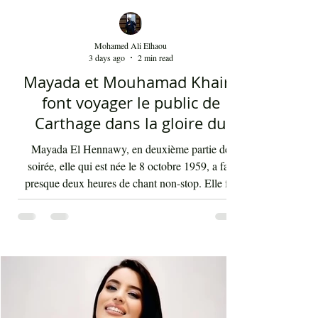
Mohamed Ali Elhaou
3 days ago
2 min read
Mayada et Mouhamad Khairy
font voyager le public de
Carthage dans la gloire du
chant et de la musique arabes
Mayada El Hennawy, en deuxième partie de
d'antan
soirée, elle qui est née le 8 octobre 1959, a fait
presque deux heures de chant non-stop. Elle fut
accompagnée par un orchestre qui contenait les
meilleurs musiciens du pays qui s'exécutaient sous
la baguette de Youssef Belheni. Devant un public
très ravi par sa rencontre jusqu'à une heure du
matin, la diva syrienne a chanté les tubes qui ont
fait sa gloire et qui passent en boucle depuis des
décennies dans les radios de masse dans not