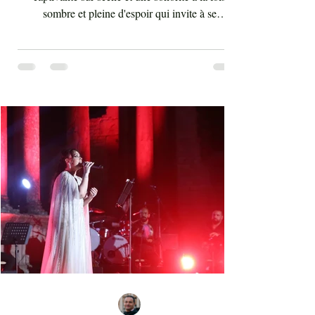
sombre et pleine d'espoir qui invite à se
débarrasser des illusions et des utopies que nous
poursuivons tout au long de notre vie. "Aïta" (ou
‘ayta) se traduit par "cri" ou "appel". Ce terme
saisit idéalement le caractère du style criard des
chikhates (ou chikhât, ou cheikhat), artistes et
compagnes, qui jadis relayait les nouvelles
majeures à travers leurs mélodies, voyageant de
village