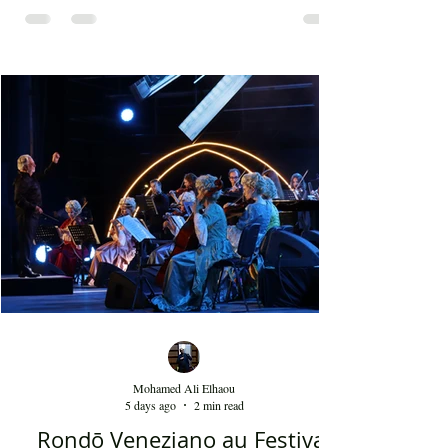
de beauté, ainsi que la foule attirée et entraînée par
cette célébration, comprenant notamment les
youyous, les larmes de bonheur et les
applaudissements sincères. "Ya Loumima" réussit,
sans doute, à capturer toute l'ambivalence de ce
moment précieux grâce à une performance vocal
Mohamed Ali Elhaou
5 days ago
2 min read
Rondō Veneziano au Festival