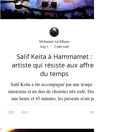
Mohamed Ali Elhaou
Aug 1
2 min read
Salif Keita à Hammamet :
artiste qui résiste aux affres
du temps
Salif Keita a été accompagné par une troupe de
musiciens et un duo de choristes très rodé. Durant
une heure et 45 minutes, les présents n'ont pas
arrêté d'interagir avec les rythmes endiablés et
enflammés de cette musique malienne portant en
elle la force et l'énergie de l'Afrique. La voix de
Salif Keita est d'une vigueur inouïe, ses cris sont