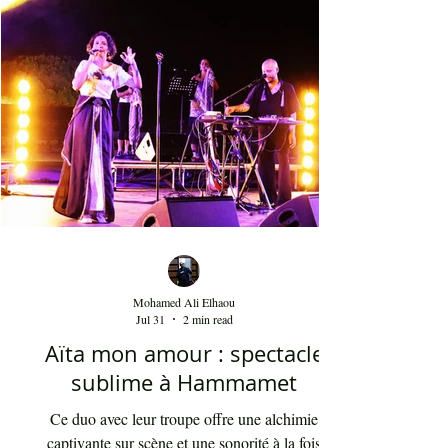
les clameurs de l'homme éternel pour une vie sur
terre bien meilleure. Salif Keita, sur scène, engage
non seulement le cœur de son aud
Mohamed Ali Elhaou
Jul 31
2 min read
Aïta mon amour : spectacle
sublime à Hammamet
Ce duo avec leur troupe offre une alchimie
captivante sur scène et une sonorité à la fois