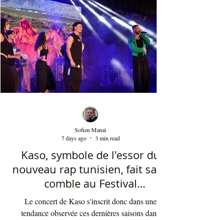
cinq ans. Sans oublier la soprano Nesrine
Mahbouli e
Sofien Manaï
7 days ago
3 min read
Kaso, symbole de l'essor du
nouveau rap tunisien, fait salle
comble au Festival
international de Sfax - Par
Le concert de Kaso s'inscrit donc dans une
Sofien Manaï
tendance observée ces dernières saisons dans