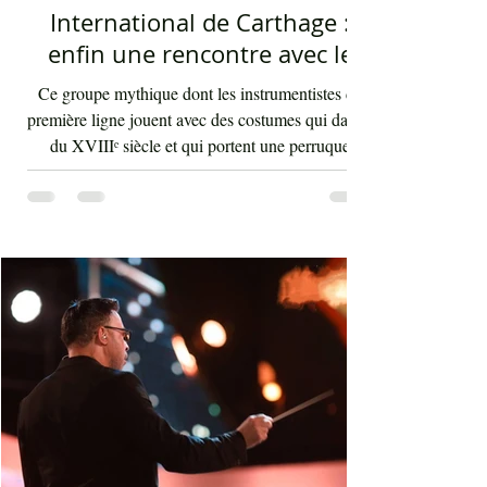
International de Carthage :
enfin une rencontre avec le
public tunisien
Ce groupe mythique dont les instrumentistes de
première ligne jouent avec des costumes qui datent
du XVIIIᵉ siècle et qui portent une perruque
blanche a été présent le 4 août 2026 sur les
planches du festival de Carthage. Dans les
gradins, dans un temps d'été très humide, les
présents sont le plus souvent des quinquagénaires
qui sont venus se rappeler des années 80 et début
90 où la culture italienne dominait le paysage
télévisuel tunisien. Conduit par l'énergique chef
d'orch