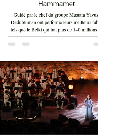
Hammamet
Guidé par le chef du groupe Mustafa Yavuz,
Dedublüman ont performé leurs meilleurs tubes
tels que le Belki qui fait plus de 140 millions de
vues sur YouTube et bien d'autres morceaux qui
font la gloire mondiale actuelle de cette bande. La
musique de Dedublüman reflète bel et bien
l'identité turque, trouvant harmonieusement sa
place entre les civilisations orientale et
occidentale. Le son de la clarinette est à l'image
d'un cri d'un loup sur les montagnes. D'ailleurs,
Dédublüm