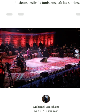
plusieurs festivals tunisiens, où les soirées
consacrées au rap enregistrent régulièrement de
fortes affluences. Cette montée en puissance
témoigne d'une transformation des goûts musicaux
du public et de l'intégration durable du rap au sein
de la scène artistique nationale, depuis maintenant
au moins 15 ans. Au-delà de la performance de
l'artiste Kaso, cette soirée au Théâtre d'été de Sidi
Mohamed Ali Elhaou
Aug 2
2 min read