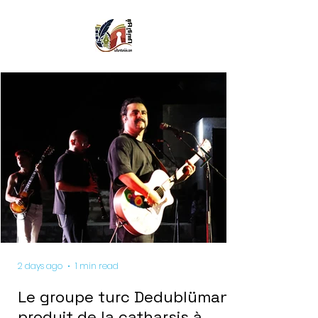
2 days ago
1 min read
Le groupe turc Dedublüman
produit de la catharsis à