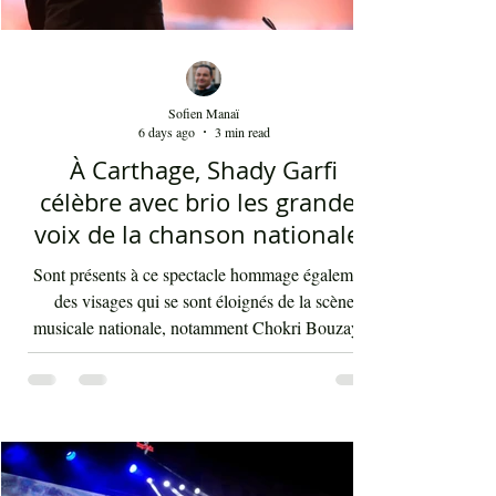
Sofien Manaï
6 days ago
3 min read
À Carthage, Shady Garfi
célèbre avec brio les grandes
voix de la chanson nationale -
Par Sofien Manaï
Sont présents à ce spectacle hommage également
des visages qui se sont éloignés de la scène
musicale nationale, notamment Chokri Bouzayen
et Nourreddine Beji, un plaisir de les retrouver de
nouveau sur scène. Par la suite, c'était autour
d'Asma Ben Ahmed, une voix à la fois puissante
et subliminale. À côté de celle-ci vient Ahmed
Rebaï, un élégant chanteur, présent maintenant
dans l'univers du chant national depuis au moins