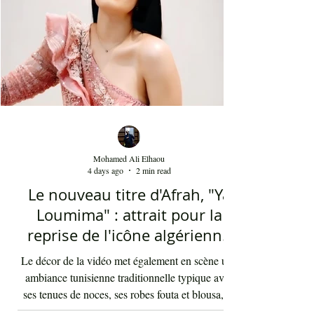
Mohamed Ali Elhaou
4 days ago
2 min read
Le nouveau titre d'Afrah, "Ya
Loumima" : attrait pour la
reprise de l'icône algérienne
Rabah Driassa
Le décor de la vidéo met également en scène une
ambiance tunisienne traditionnelle typique avec
ses tenues de noces, ses robes fouta et blousa, sa
décoration, ses chandelles festives, ses accessoires