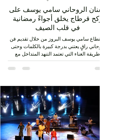
الفنان الروحاني سامي يوسف على
ركح قرطاج يخلق أجواءً رمضانية
في قلب الصيف
استطاع سامي يوسف البروز من خلال تقديم فن
روحاني راقٍ يعتني بدرجة كبيرة بالكلمات وحتى
طريقة الغناء التي تعتمد التنهد المتداخل مع
ضربات الدف. الفن الصوفي الذي قدمه سامي
يوسف ليس متقوقعاً على الهوية الشرقية بل
يحمل صوتا منفتحا على العالمية من خلال عناصر
الفرقة الذين جاؤوا من مشارب وبلدان مختلفة،
نذكر على سبيل المثال مغنياً من إسبانيا 'إسرا
مورو' وعازفاً من الصين وعازفي قيثار من فرنسا.
وكذلك من خلال النغمات التي تأخذ بعداً وتوزيعاً
غربياً في بعض ردهات العرض وقد أبدع في هذه
النغما