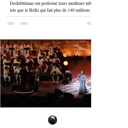
Hammamet
Guidé par le chef du groupe Mustafa Yavuz,
Dedublüman ont performé leurs meilleurs tubes
tels que le Belki qui fait plus de 140 millions de
vues sur YouTube et bien d'autres morceaux qui
font la gloire mondiale actuelle de cette bande. La
musique de Dedublüman reflète bel et bien
l'identité turque, trouvant harmonieusement sa
place entre les civilisations orientale et
occidentale. Le son de la clarinette est à l'image
d'un cri d'un loup sur les montagnes. D'ailleurs,
Dédublüm