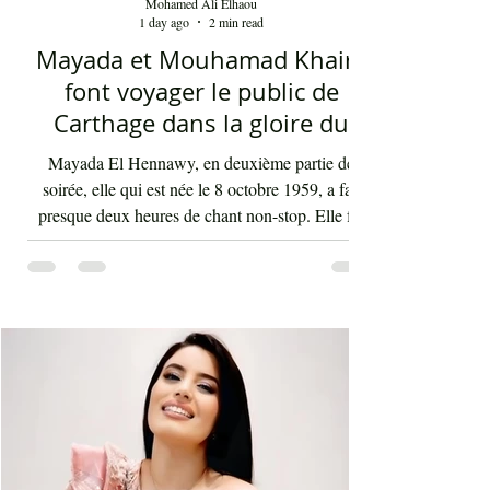
Mohamed Ali Elhaou
1 day ago
2 min read
Mayada et Mouhamad Khairy
font voyager le public de
Carthage dans la gloire du
chant et de la musique arabes
Mayada El Hennawy, en deuxième partie de
d'antan
soirée, elle qui est née le 8 octobre 1959, a fait
presque deux heures de chant non-stop. Elle fut
accompagnée par un orchestre qui contenait les
meilleurs musiciens du pays qui s'exécutaient sous
la baguette de Youssef Belheni. Devant un public
très ravi par sa rencontre jusqu'à une heure du
matin, la diva syrienne a chanté les tubes qui ont
fait sa gloire et qui passent en boucle depuis des
décennies dans les radios de masse dans not