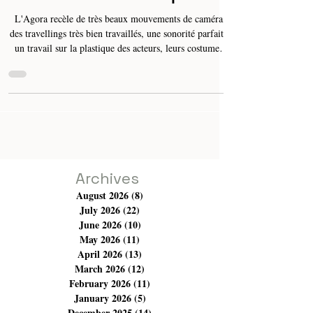
Le film "Agora" de Alaeddine Slim
: le cauchemar n'arrive pas seul
L'Agora recèle de très beaux mouvements de caméra,
des travellings très bien travaillés, une sonorité parfaite,
un travail sur la plastique des acteurs, leurs costumes,
leurs visages et leurs maquillages. Aussi, avec une très
bonne recherche sur l'usage de la lumière à l'écran, il y
a des plans captant la foret, l'aube, les minarets. Aussi, il
y a l'usage des des "beauty shots" ou encore le
placement de la caméra dans des endroits inimaginables.
Archives
August 2026
(8)
8 posts
July 2026
(22)
22 posts
June 2026
(10)
10 posts
May 2026
(11)
11 posts
April 2026
(13)
13 posts