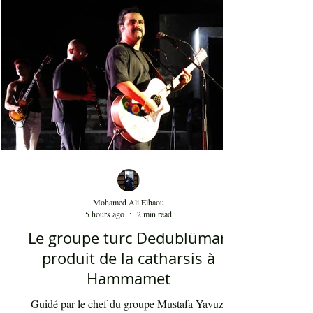
April 2018
(3)
3 posts
March 2018
(2)
2 posts
Mohamed Ali Elhaou
5 hours ago
2 min read
Le groupe turc Dedublüman
produit de la catharsis à