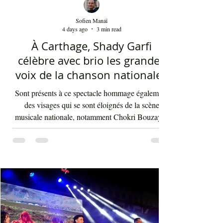
Sofien Manaï
4 days ago
3 min read
À Carthage, Shady Garfi
célèbre avec brio les grandes
voix de la chanson nationale -
Par Sofien Manaï
Sont présents à ce spectacle hommage également
des visages qui se sont éloignés de la scène
musicale nationale, notamment Chokri Bouzayen
et Nourreddine Beji, un plaisir de les retrouver de
nouveau sur scène. Par la suite, c'était autour
d'Asma Ben Ahmed, une voix à la fois puissante
et subliminale. À côté de celle-ci vient Ahmed
Rebaï, un élégant chanteur, présent maintenant