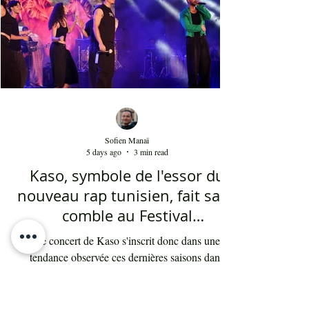
dans l'univers du chant national depuis au moins
cinq ans. Sans oublier la soprano Nesrine
Mahbouli e
Sofien Manaï
5 days ago
3 min read
Kaso, symbole de l'essor du
nouveau rap tunisien, fait salle
comble au Festival
international de Sfax - Par
Le concert de Kaso s'inscrit donc dans une
Sofien Manaï
tendance observée ces dernières saisons dans