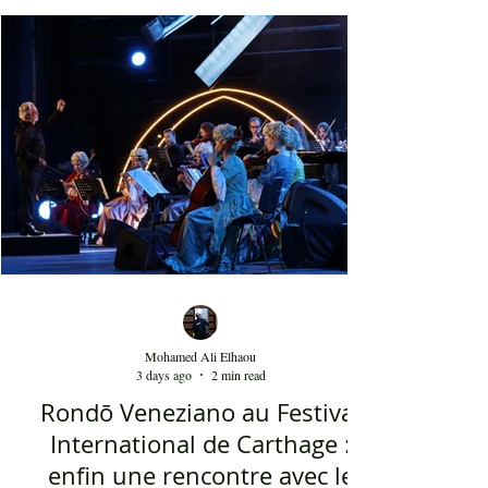
décoration, ses chandelles festives, ses accessoires
de beauté, ainsi que la foule attirée et entraînée par
cette célébration, comprenant notamment les
youyous, les larmes de bonheur et les
applaudissements sincères. "Ya Loumima" réussit,
sans doute, à capturer toute l'ambivalence de ce
moment précieux grâce à une performance vocal
Mohamed Ali Elhaou
3 days ago
2 min read