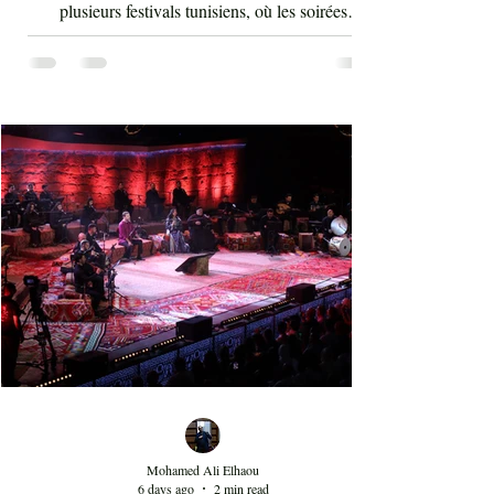
plusieurs festivals tunisiens, où les soirées
consacrées au rap enregistrent régulièrement de
fortes affluences. Cette montée en puissance
témoigne d'une transformation des goûts musicaux
du public et de l'intégration durable du rap au sein
de la scène artistique nationale, depuis maintenant
au moins 15 ans. Au-delà de la performance de
l'artiste Kaso, cette soirée au Théâtre d'été de Sidi
Mohamed Ali Elhaou
6 days ago
2 min read