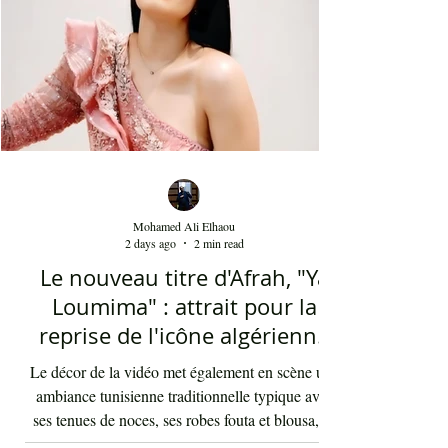
Mohamed Ali Elhaou
2 days ago
2 min read
Le nouveau titre d'Afrah, "Ya
Loumima" : attrait pour la
reprise de l'icône algérienne
Rabah Driassa
Le décor de la vidéo met également en scène une
ambiance tunisienne traditionnelle typique avec
ses tenues de noces, ses robes fouta et blousa, sa
décoration, ses chandelles festives, ses accessoires