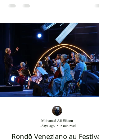
de beauté, ainsi que la foule attirée et entraînée par
cette célébration, comprenant notamment les
youyous, les larmes de bonheur et les
applaudissements sincères. "Ya Loumima" réussit,
sans doute, à capturer toute l'ambivalence de ce
moment précieux grâce à une performance vocal
Mohamed Ali Elhaou
3 days ago
2 min read
Rondō Veneziano au Festival