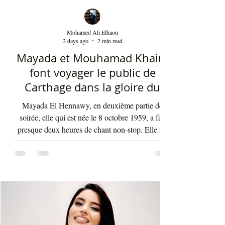
Mohamed Ali Elhaou
2 days ago
2 min read
Mayada et Mouhamad Khairy
font voyager le public de
Carthage dans la gloire du
chant et de la musique arabes
Mayada El Hennawy, en deuxième partie de
d'antan
soirée, elle qui est née le 8 octobre 1959, a fait
presque deux heures de chant non-stop. Elle fut
accompagnée par un orchestre qui contenait les
meilleurs musiciens du pays qui s'exécutaient sous
la baguette de Youssef Belheni. Devant un public
très ravi par sa rencontre jusqu'à une heure du
matin, la diva syrienne a chanté les tubes qui ont
fait sa gloire et qui passent en boucle depuis des
décennies dans les radios de masse dans not