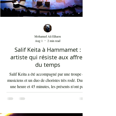
Mohamed Ali Elhaou
Aug 1
2 min read
Salif Keita à Hammamet :
artiste qui résiste aux affres
du temps
Salif Keita a été accompagné par une troupe de
musiciens et un duo de choristes très rodé. Durant
une heure et 45 minutes, les présents n'ont pas
arrêté d'interagir avec les rythmes endiablés et
enflammés de cette musique malienne portant en
elle la force et l'énergie de l'Afrique. La voix de
Salif Keita est d'une vigueur inouïe, ses cris sont