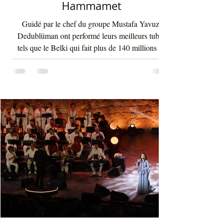
Hammamet
Guidé par le chef du groupe Mustafa Yavuz,
Dedublüman ont performé leurs meilleurs tubes
tels que le Belki qui fait plus de 140 millions de
vues sur YouTube et bien d'autres morceaux qui
font la gloire mondiale actuelle de cette bande. La
musique de Dedublüman reflète bel et bien
l'identité turque, trouvant harmonieusement sa
place entre les civilisations orientale et
occidentale. Le son de la clarinette est à l'image
d'un cri d'un loup sur les montagnes. D'ailleurs,
Dédublüm