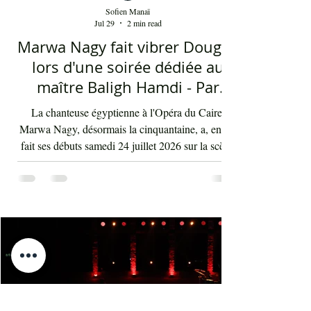
Sofien Manaï
Jul 29
2 min read
Marwa Nagy fait vibrer Dougga
lors d'une soirée dédiée au
maître Baligh Hamdi - Par
Sofien Manaï
La chanteuse égyptienne à l'Opéra du Caire,
Marwa Nagy, désormais la cinquantaine, a, enfin,
fait ses débuts samedi 24 juillet 2026 sur la scène
du Théâtre romain de Dougga, offrant un
hommage au très grand compositeur arabe Baligh
Hamdi lors de l'une des soirées phares de la 50e
édition du Festival international de Dougga.
Accompagnée d'un orchestre dirigé par le
maestro, spécialisé maintenant depuis au moins 5
ans dans les concerts tarab, Mohamed Lassoued,
qui accompagne le