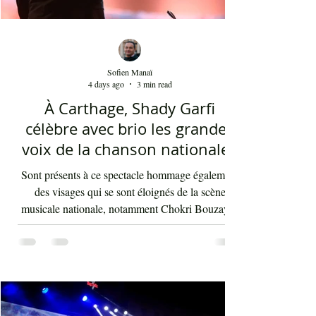
Sofien Manaï
4 days ago
3 min read
À Carthage, Shady Garfi
célèbre avec brio les grandes
voix de la chanson nationale -
Par Sofien Manaï
Sont présents à ce spectacle hommage également
des visages qui se sont éloignés de la scène
musicale nationale, notamment Chokri Bouzayen
et Nourreddine Beji, un plaisir de les retrouver de
nouveau sur scène. Par la suite, c'était autour
d'Asma Ben Ahmed, une voix à la fois puissante
et subliminale. À côté de celle-ci vient Ahmed
Rebaï, un élégant chanteur, présent maintenant
dans l'univers du chant national depuis au moins