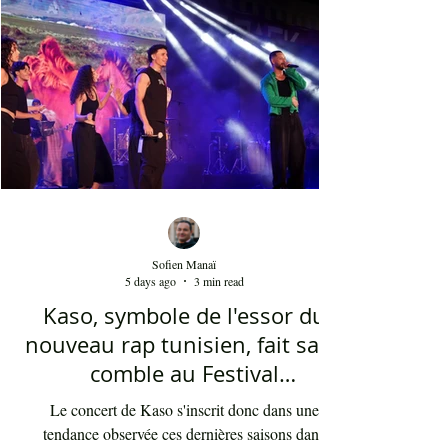
cinq ans. Sans oublier la soprano Nesrine
Mahbouli e
Sofien Manaï
5 days ago
3 min read
Kaso, symbole de l'essor du
nouveau rap tunisien, fait salle
comble au Festival
international de Sfax - Par
Le concert de Kaso s'inscrit donc dans une
Sofien Manaï
tendance observée ces dernières saisons dans