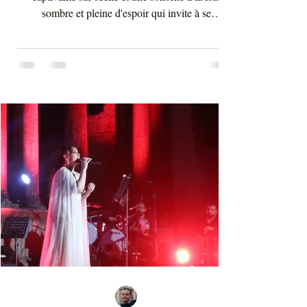
sombre et pleine d'espoir qui invite à se
débarrasser des illusions et des utopies que nous
poursuivons tout au long de notre vie. "Aïta" (ou
‘ayta) se traduit par "cri" ou "appel". Ce terme
saisit idéalement le caractère du style criard des
chikhates (ou chikhât, ou cheikhat), artistes et
compagnes, qui jadis relayait les nouvelles
majeures à travers leurs mélodies, voyageant de
village