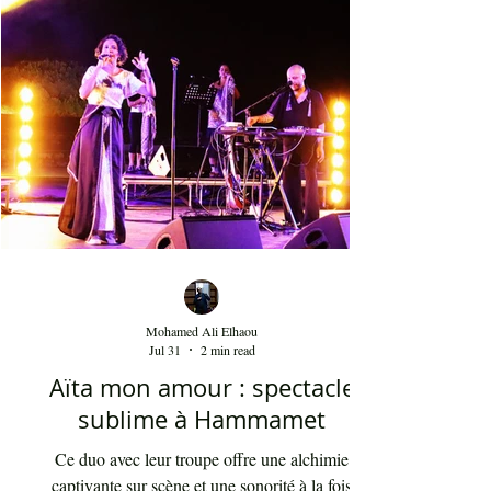
les clameurs de l'homme éternel pour une vie sur
terre bien meilleure. Salif Keita, sur scène, engage
non seulement le cœur de son aud
Mohamed Ali Elhaou
Jul 31
2 min read
Aïta mon amour : spectacle
sublime à Hammamet
Ce duo avec leur troupe offre une alchimie
captivante sur scène et une sonorité à la fois