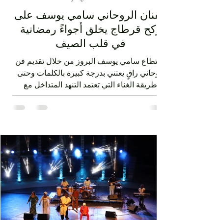
الفنان الروحاني سامي يوسف على
ركح قرطاج يخلق أجواءً رمضانية
في قلب الصيف
استطاع سامي يوسف البروز من خلال تقديم فن
روحاني راقٍ يعتني بدرجة كبيرة بالكلمات وحتى
طريقة الغناء التي تعتمد التنهد المتداخل مع
ضربات الدف. الفن الصوفي الذي قدمه سامي
يوسف ليس متقوقعاً على الهوية الشرقية بل
يحمل صوتا منفتحا على العالمية من خلال عناصر
الفرقة الذين جاؤوا من مشارب وبلدان مختلفة،
نذكر على سبيل المثال مغنياً من إسبانيا 'إسرا
مورو' وعازفاً من الصين وعازفي قيثار من فرنسا.
وكذلك من خلال النغمات التي تأخذ بعداً وتوزيعاً
غربياً في بعض ردهات العرض وقد أبدع في هذه
النغما