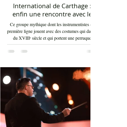
International de Carthage :
enfin une rencontre avec le
public tunisien
Ce groupe mythique dont les instrumentistes de
première ligne jouent avec des costumes qui datent
du XVIIIᵉ siècle et qui portent une perruque
blanche a été présent le 4 août 2026 sur les
planches du festival de Carthage. Dans les
gradins, dans un temps d'été très humide, les
présents sont le plus souvent des quinquagénaires
qui sont venus se rappeler des années 80 et début
90 où la culture italienne dominait le paysage
télévisuel tunisien. Conduit par l'énergique chef
d'orch