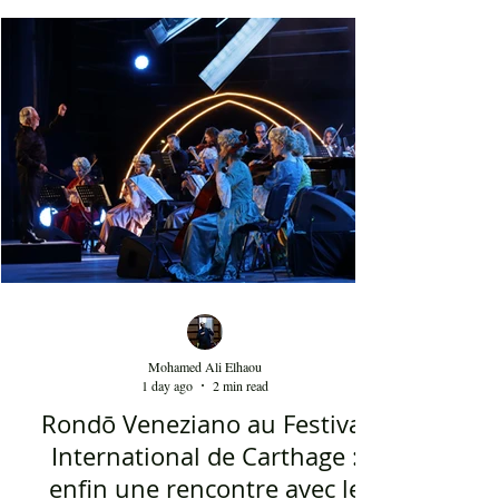
décoration, ses chandelles festives, ses accessoires
de beauté, ainsi que la foule attirée et entraînée par
cette célébration, comprenant notamment les
youyous, les larmes de bonheur et les
applaudissements sincères. "Ya Loumima" réussit,
sans doute, à capturer toute l'ambivalence de ce
moment précieux grâce à une performance vocal
Mohamed Ali Elhaou
1 day ago
2 min read