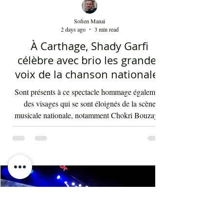
Sofien Manaï
2 days ago
3 min read
À Carthage, Shady Garfi
célèbre avec brio les grandes
voix de la chanson nationale -
Par Sofien Manaï
Sont présents à ce spectacle hommage également
des visages qui se sont éloignés de la scène
musicale nationale, notamment Chokri Bouzayen
et Nourreddine Beji, un plaisir de les retrouver de
nouveau sur scène. Par la suite, c'était autour
d'Asma Ben Ahmed, une voix à la fois puissante
et subliminale. À côté de celle-ci vient Ahmed
Rebaï, un élégant chanteur, présent maintenant