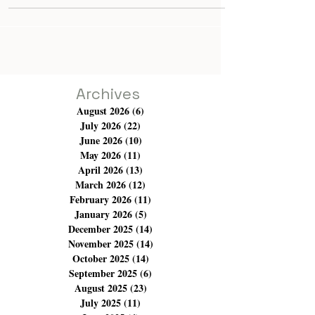
pour faire véhiculer sa musique, sa révolte, son désir de
changer le monde et plus particulièrement la condition
féminine qu'elle trouve encore marginale dans les
problématiques de notre monde. Emel Mathlouthi a
donc bel et bien célébré sur la scène de Dougga son
album MRA, entièrement réalisé par des femmes, qui,
selon elle, est "une ode féministe centrée sur la for
Archives
August 2026
(6)
6 posts
July 2026
(22)
22 posts
June 2026
(10)
10 posts
May 2026
(11)
11 posts
April 2026
(13)
13 posts
March 2026
(12)
12 posts
February 2026
(11)
11 posts
January 2026
(5)
5 posts
December 2025
(14)
14 posts
November 2025
(14)
14 posts
October 2025
(14)
14 posts