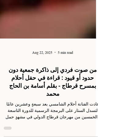
Aug 22, 2025
5 min read
من صوت فردي إلى ذاكرة جمعية دون
حدود أو قيود : قراءة في حفل أحلام
بمسرح قرطاج - بقلم أسامة بن الحاج
محمد
عادت الفنانة أحلام الشامسي بعد سبعةٍ وعشرين عامًا
لتسدل الستار على البرمجة الرسمية للدورة التاسعة
والخمسين من مهرجان قرطاج الدولي في مشهدٍ حمل