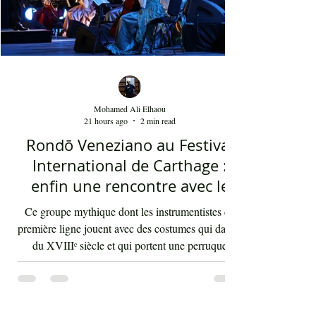
Mohamed Ali Elhaou
21 hours ago
2 min read
Rondō Veneziano au Festival
International de Carthage :
enfin une rencontre avec le
public tunisien
Ce groupe mythique dont les instrumentistes de
première ligne jouent avec des costumes qui datent
du XVIIIᵉ siècle et qui portent une perruque
blanche a été présent le 4 août 2026 sur les