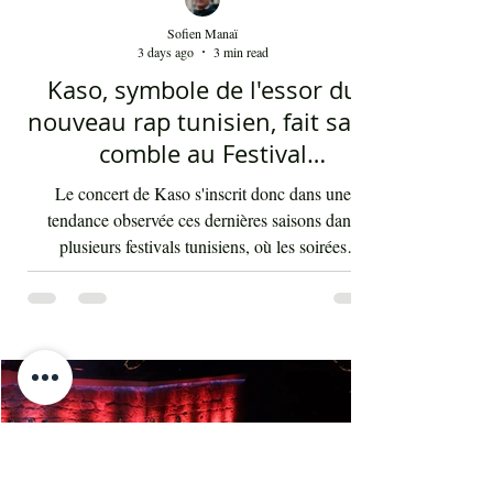
Sofien Manaï
3 days ago
3 min read
Kaso, symbole de l'essor du
nouveau rap tunisien, fait salle
comble au Festival
international de Sfax - Par
Le concert de Kaso s'inscrit donc dans une
Sofien Manaï
tendance observée ces dernières saisons dans
plusieurs festivals tunisiens, où les soirées
consacrées au rap enregistrent régulièrement de
fortes affluences. Cette montée en puissance
témoigne d'une transformation des goûts musicaux
du public et de l'intégration durable du rap au sein
de la scène artistique nationale, depuis maintenant
au moins 15 ans. Au-delà de la performance de