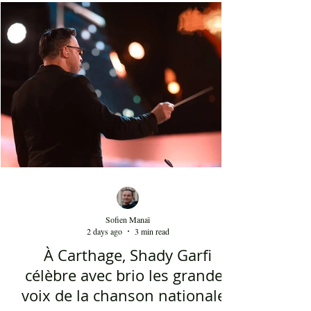
planches du festival de Carthage. Dans les
gradins, dans un temps d'été très humide, les
présents sont le plus souvent des quinquagénaires
qui sont venus se rappeler des années 80 et début
90 où la culture italienne dominait le paysage
télévisuel tunisien. Conduit par l'énergique chef
d'orch
Sofien Manaï
2 days ago
3 min read
À Carthage, Shady Garfi