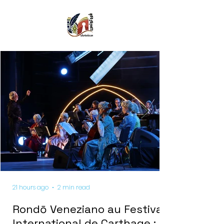
21 hours ago
2 min read
Rondō Veneziano au Festival
International de Carthage :