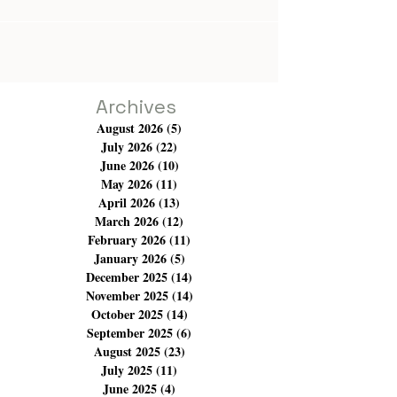
منذ الإعلان عنه إنتظارات واسعة ووقعًا إستثنائيًا.زاد
حضورها المبكر إلى تونس بأربعة أيام من وهج الحفل
ليصبح الموعد لقاءً يتجاوز حدود الغناء، جامعًا بين مطربة
وجمهور أحبها بصدق، وحوارًا مع الذاكرة الجماعية
وإستدعاءً لرمزية مكان يتجاوز الحجر إلى معنى الثقافة
العربية في أفقها الرحب. فأحلام سبقت حضورها
بإشارات وتصريحات أكدت إمتنانها لتونس و
Archives
August 2026
(5)
5 posts
July 2026
(22)
22 posts
June 2026
(10)
10 posts
May 2026
(11)
11 posts
April 2026
(13)
13 posts
March 2026
(12)
12 posts
February 2026
(11)
11 posts
January 2026
(5)
5 posts
December 2025
(14)
14 posts
November 2025
(14)
14 posts
October 2025
(14)
14 posts
September 2025
(6)
6 posts