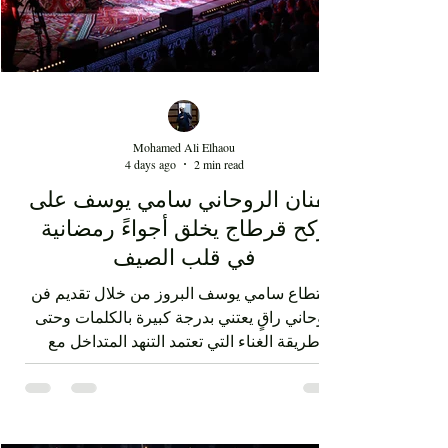
Mohamed Ali Elhaou
4 days ago
2 min read
الفنان الروحاني سامي يوسف على
ركح قرطاج يخلق أجواءً رمضانية
في قلب الصيف
استطاع سامي يوسف البروز من خلال تقديم فن
روحاني راقٍ يعتني بدرجة كبيرة بالكلمات وحتى
طريقة الغناء التي تعتمد التنهد المتداخل مع
ضربات الدف. الفن الصوفي الذي قدمه سامي
يوسف ليس متقوقعاً على الهوية الشرقية بل
يحمل صوتا منفتحا على العالمية من خلال عناصر
الفرقة الذين جاؤوا من مشارب وبلدان مختلفة،