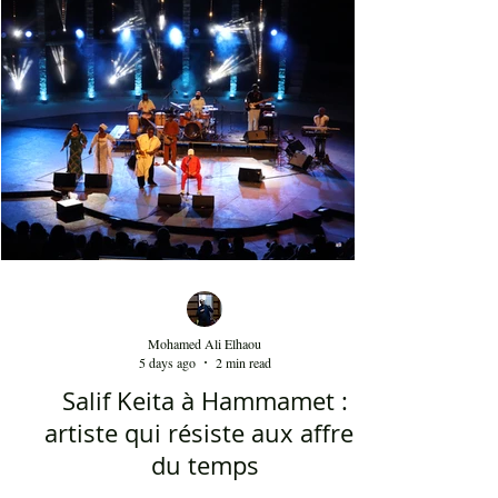
نذكر على سبيل المثال مغنياً من إسبانيا 'إسرا
مورو' وعازفاً من الصين وعازفي قيثار من فرنسا.
وكذلك من خلال النغمات التي تأخذ بعداً وتوزيعاً
غربياً في بعض ردهات العرض وقد أبدع في هذه
النغما
Mohamed Ali Elhaou
5 days ago
2 min read
Salif Keita à Hammamet :
artiste qui résiste aux affres
du temps