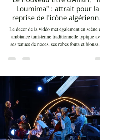
Loumima" : attrait pour la
reprise de l'icône algérienne
Rabah Driassa
Le décor de la vidéo met également en scène une
ambiance tunisienne traditionnelle typique avec
ses tenues de noces, ses robes fouta et blousa, sa
décoration, ses chandelles festives, ses accessoires
de beauté, ainsi que la foule attirée et entraînée par
cette célébration, comprenant notamment les
youyous, les larmes de bonheur et les
applaudissements sincères. "Ya Loumima" réussit,
sans doute, à capturer toute l'ambivalence de ce
moment précieux grâce à une performance vocal