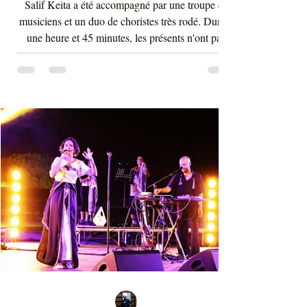
Salif Keita a été accompagné par une troupe de
musiciens et un duo de choristes très rodé. Durant
une heure et 45 minutes, les présents n'ont pas
arrêté d'interagir avec les rythmes endiablés et
enflammés de cette musique malienne portant en
elle la force et l'énergie de l'Afrique. La voix de
Salif Keita est d'une vigueur inouïe, ses cris sont
les clameurs de l'homme éternel pour une vie sur
terre bien meilleure. Salif Keita, sur scène, engage
non seulement le cœur de son aud