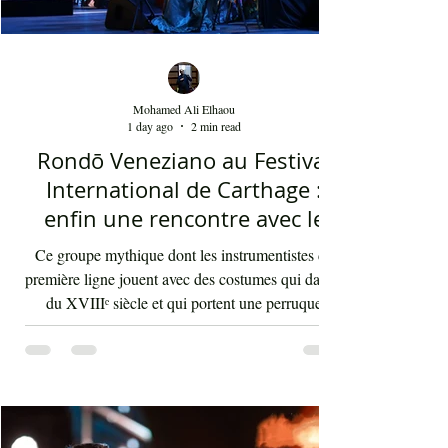
Mohamed Ali Elhaou
1 day ago
2 min read
Rondō Veneziano au Festival
International de Carthage :
enfin une rencontre avec le
public tunisien
Ce groupe mythique dont les instrumentistes de
première ligne jouent avec des costumes qui datent
du XVIIIᵉ siècle et qui portent une perruque
blanche a été présent le 4 août 2026 sur les
planches du festival de Carthage. Dans les
gradins, dans un temps d'été très humide, les
présents sont le plus souvent des quinquagénaires
qui sont venus se rappeler des années 80 et début
90 où la culture italienne dominait le paysage