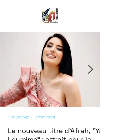
7 hours ago
2 min read
Le nouveau titre d'Afrah, "Ya
Loumima" : attrait pour la