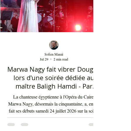
Sofien Manaï
Jul 29
2 min read
Marwa Nagy fait vibrer Dougga
lors d'une soirée dédiée au
maître Baligh Hamdi - Par
Sofien Manaï
La chanteuse égyptienne à l'Opéra du Caire,
Marwa Nagy, désormais la cinquantaine, a, enfin,
fait ses débuts samedi 24 juillet 2026 sur la scène
du Théâtre romain de Dougga, offrant un
hommage au très grand compositeur arabe Baligh