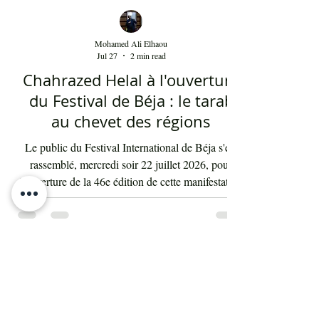
Mohamed Ali Elhaou
Jul 27
2 min read
Chahrazed Helal à l'ouverture
du Festival de Béja : le tarab
au chevet des régions
Le public du Festival International de Béja s'est
rassemblé, mercredi soir 22 juillet 2026, pour
l'ouverture de la 46e édition de cette manifestation
culturelle, dans le Complexe culturel de la ville, où
le rendez-vous était avec l'artiste tunisienne
Chahrazed Helal. Celle-ci a interprété ses propres
chansons, parmi lesquelles "Khalina As'hab",
"Lamouni Ennas", "Nhebbek" et "Ya Hasra
Alik". La cantatrice universitaire Chehrazad Helal.
Crédit photo : www.culturtunisie.com...