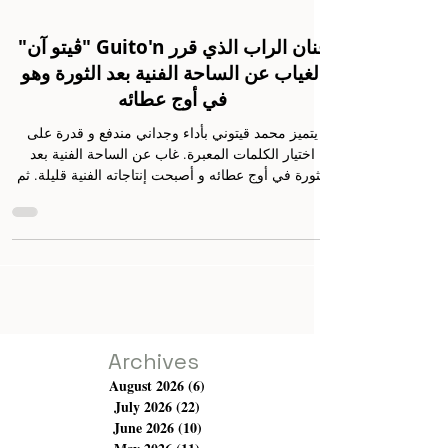
"ڨيتو آن" Guito'n فنان الراب الذي قرر
الغياب عن الساحة الفنية بعد الثورة وهو
في أوج عطائه
يتميز محمد قيتوني بأداء وجداني مندفع و قدرة على
اختيار الكلمات المعبرة. غاب عن الساحة الفنية بعد
الثورة في أوج عطائه و أصبحت إنتاجاته الفنية قليلة. ثم
عاد من جديد في منتصف سنة 2018 إلى الإنتاج بإصدار
أغنية "مامي" ليتحدث بطريقته عن بعض القضايا
الاجتماعية الهامة مثل قضيتي عمر لعبيدي أو ما تعرف
ب"تعلم عوم" و الأخرى للشاب أيمن العثماني البالغ من
العمر 19 سنة والذي الذي قتل في منطقة سيدي حسين
خلال عملية مداهمة للديوانة لمخزن تهريب يوم 24 أكتوبر
2018. وفي إطار هذه العودة للغناء وا
Archives
August 2026
(6)
6 posts
July 2026
(22)
22 posts
June 2026
(10)
10 posts