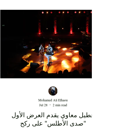
Hamdi lors de l'une des soirées phares de la 50e
édition du Festival international de Dougga.
Accompagnée d'un orchestre dirigé par le
maestro, spécialisé maintenant depuis au moins 5
ans dans les concerts tarab, Mohamed Lassoued,
qui accompagne le
Mohamed Ali Elhaou
Jul 28
2 min read
عطيل معاوي يقدم العرض الأول
"صدى الأطلس" على ركح