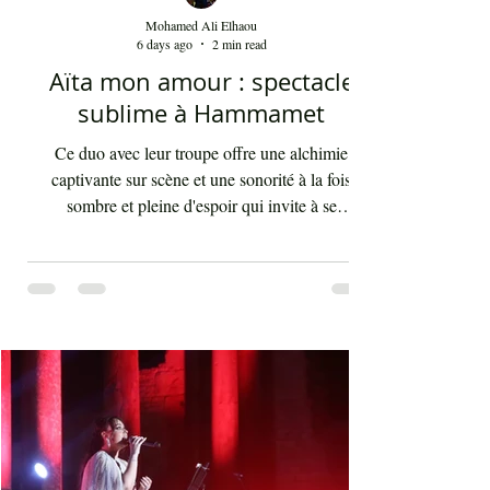
Mohamed Ali Elhaou
6 days ago
2 min read
Aïta mon amour : spectacle
sublime à Hammamet
Ce duo avec leur troupe offre une alchimie
captivante sur scène et une sonorité à la fois
sombre et pleine d'espoir qui invite à se
débarrasser des illusions et des utopies que nous
poursuivons tout au long de notre vie. "Aïta" (ou
‘ayta) se traduit par "cri" ou "appel". Ce terme
saisit idéalement le caractère du style criard des
chikhates (ou chikhât, ou cheikhat), artistes et
compagnes, qui jadis relayait les nouvelles
majeures à travers leurs mélodies, voyageant de
village