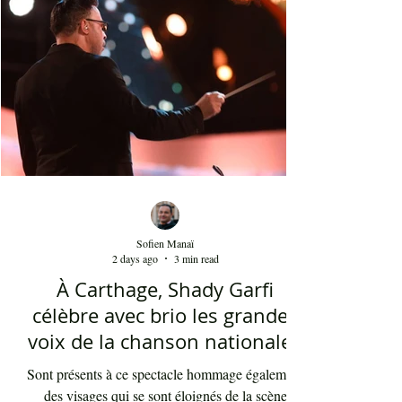
télévisuel tunisien. Conduit par l'énergique chef
d'orch
Sofien Manaï
2 days ago
3 min read
À Carthage, Shady Garfi
célèbre avec brio les grandes
voix de la chanson nationale -
Par Sofien Manaï
Sont présents à ce spectacle hommage également
des visages qui se sont éloignés de la scène