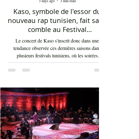
3 days ago
3 min read
Kaso, symbole de l'essor du
nouveau rap tunisien, fait salle
comble au Festival
international de Sfax - Par
Le concert de Kaso s'inscrit donc dans une
Sofien Manaï
tendance observée ces dernières saisons dans
plusieurs festivals tunisiens, où les soirées
consacrées au rap enregistrent régulièrement de
fortes affluences. Cette montée en puissance
témoigne d'une transformation des goûts musicaux
du public et de l'intégration durable du rap au sein
de la scène artistique nationale, depuis maintenant
au moins 15 ans. Au-delà de la performance de
l'artiste Kaso, cette soirée au Théâtre d'été de Sidi