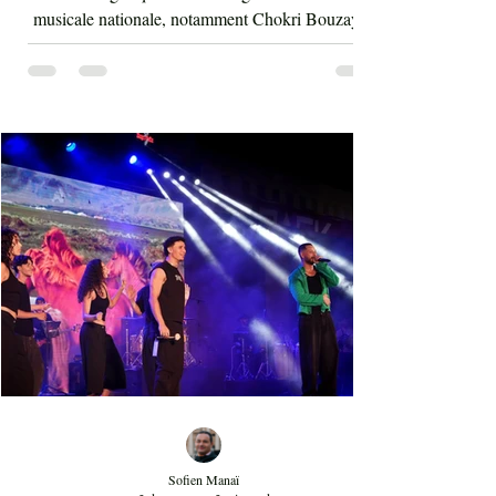
musicale nationale, notamment Chokri Bouzayen
et Nourreddine Beji, un plaisir de les retrouver de
nouveau sur scène. Par la suite, c'était autour
d'Asma Ben Ahmed, une voix à la fois puissante
et subliminale. À côté de celle-ci vient Ahmed
Rebaï, un élégant chanteur, présent maintenant
dans l'univers du chant national depuis au moins
cinq ans. Sans oublier la soprano Nesrine
Mahbouli e
Sofien Manaï