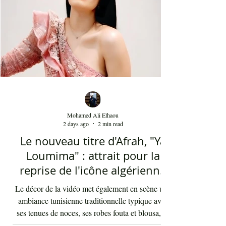
fait sa gloire et qui passent en boucle depuis des
décennies dans les radios de masse dans not
Mohamed Ali Elhaou
2 days ago
2 min read
Le nouveau titre d'Afrah, "Ya
Loumima" : attrait pour la
reprise de l'icône algérienne
Rabah Driassa
Le décor de la vidéo met également en scène une