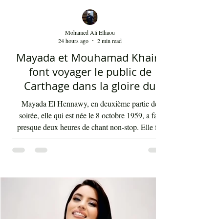
Mohamed Ali Elhaou
24 hours ago
2 min read
Mayada et Mouhamad Khairy
font voyager le public de
Carthage dans la gloire du
chant et de la musique arabes
Mayada El Hennawy, en deuxième partie de
d'antan
soirée, elle qui est née le 8 octobre 1959, a fait
presque deux heures de chant non-stop. Elle fut
accompagnée par un orchestre qui contenait les
meilleurs musiciens du pays qui s'exécutaient sous
la baguette de Youssef Belheni. Devant un public
très ravi par sa rencontre jusqu'à une heure du
matin, la diva syrienne a chanté les tubes qui ont