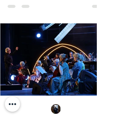
ambiance tunisienne traditionnelle typique avec
ses tenues de noces, ses robes fouta et blousa, sa
décoration, ses chandelles festives, ses accessoires
de beauté, ainsi que la foule attirée et entraînée par
cette célébration, comprenant notamment les
youyous, les larmes de bonheur et les
applaudissements sincères. "Ya Loumima" réussit,
sans doute, à capturer toute l'ambivalence de ce
moment précieux grâce à une performance vocal