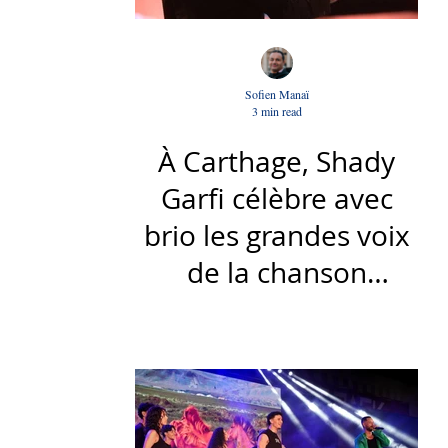
Sofien Manaï
3 min read
À Carthage, Shady
Garfi célèbre avec
brio les grandes voix
de la chanson
nationale - Par Sofien
Manaï