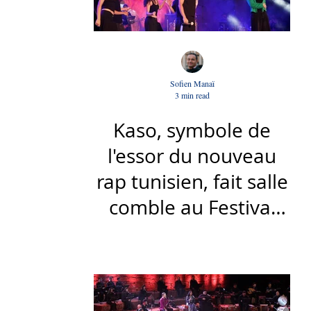
Sofien Manaï
3 min read
Kaso, symbole de
l'essor du nouveau
rap tunisien, fait salle
comble au Festival
international de Sfax
- Par Sofien Manaï