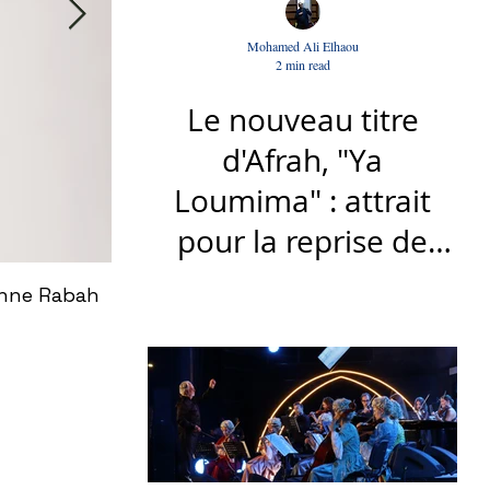
Mohamed Ali Elhaou
2 min read
Le nouveau titre
d'Afrah, "Ya
Loumima" : attrait
pour la reprise de
l'icône algérienne
Rondō Veneziano au Festival Internatio
Rabah Diriassa
tunisien