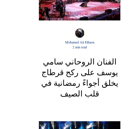
Mohamed Ali Elhaou
2 min read
الفنان الروحاني سامي
يوسف على ركح قرطاج
يخلق أجواءً رمضانية في
قلب الصيف