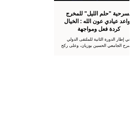
مسرحية "حلم الليل" للمخرج
لواعد عيادي عون الله : الخيال
كردة فعل ومواجهة
في إطار الدورة الثانية للملتقى الدولي
مسرح الجامعي الحسين بوزيان، وعلى ركح
قاعة دار الثقافة بن عروس النموذجية،
قُدّمت يوم السبت 13 ديسمبر ( كانون الأول)
2025 مسرحية "حلم الليل"، إنتاج المبيت
جامعي العمران الأعلى، وإخراج عيادي عون
له، كإشتغال مسرحي واع على واحدة من
أكثر المناطق هشاشة وخطورة في البنية
الإجتماعية : الطفولة. يتعامل العرض مع
الطفولة كحقل رمزي تعاد داخله صياغة
العنف، وتختبر فيه أولى آليات الإمتثال
والتمرّد. في فضاء مغلق يتحول بيت إلى
سجن حيث يطغى عليه التوتر