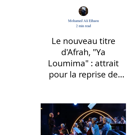
Mohamed Ali Elhaou
2 min read
Le nouveau titre
d'Afrah, "Ya
Loumima" : attrait
pour la reprise de
l'icône algérienne
Rabah Driassa