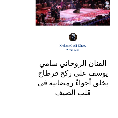
Mohamed Ali Elhaou
2 min read
الفنان الروحاني سامي
يوسف على ركح قرطاج
يخلق أجواءً رمضانية في
قلب الصيف