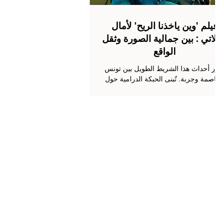
فيلم 'وين ياخذنا الريح' لأمال
قلاتي : بين جمالية الصورة وثقل
الواقع
دور أحداث هذا الشريط الطويل بين تونس
لعاصمة وجربة. تُبنى الحبكة الدرامية حول
صديقين مقربين : عليسة تبلغ من العمر
تسعة عشر سنة فهي تلميذة في المعهد
ثانوي تلعب دورها الممثلة آية بالآغا ومهدي
ثلاثة وعشرين سنة وهو طالب جامعي
يجسدة الممثل سليم بكار. بينما يعيش
الشابان وتيرة حياتهما اليومية المعتادة
الدراسة والاهتمام بالعائلة، تعترض عليسه
فرصة قد تحقق حلمها في الهجرة إلى
روبا. يبرز الشريط كيف ينطلق الشابان في
رحلة مغامرتية تبدأ بمشاركتهما في مسابقة
الرسم. عبر هذه الفرصة تأم