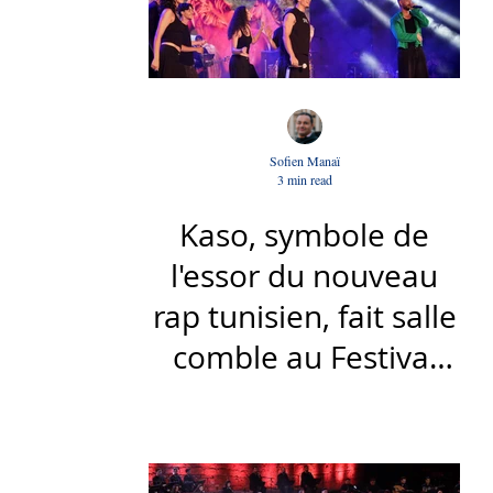
Sofien Manaï
3 min read
Kaso, symbole de
l'essor du nouveau
rap tunisien, fait salle
comble au Festival
international de Sfax
- Par Sofien Manaï