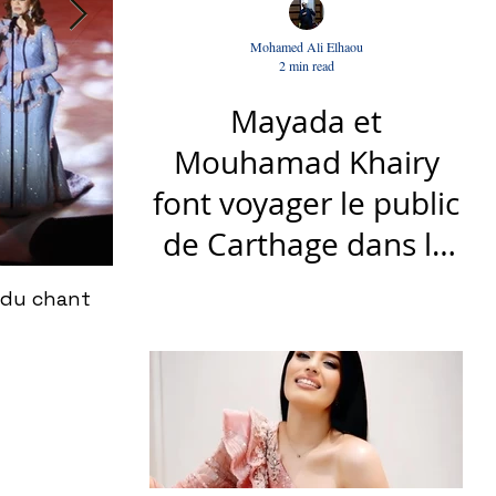
Mohamed Ali Elhaou
2 min read
Mayada et
Mouhamad Khairy
font voyager le public
de Carthage dans la
gloire du chant et de
 du chant
Le nouveau titre d'Afrah, "Ya Loumima" :
la musique arabes
Driassa
d'antan