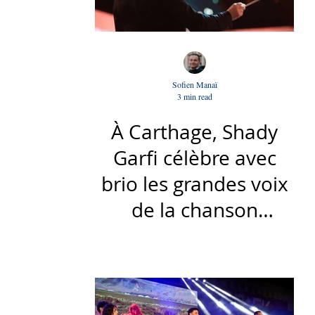
Sofien Manaï
3 min read
À Carthage, Shady
Garfi célèbre avec
brio les grandes voix
de la chanson
nationale - Par Sofien
Manaï