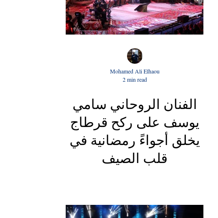
Mohamed Ali Elhaou
2 min read
الفنان الروحاني سامي
يوسف على ركح قرطاج
يخلق أجواءً رمضانية في
قلب الصيف