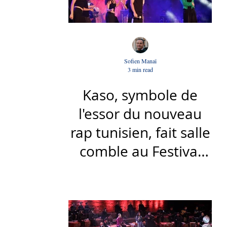
Sofien Manaï
3 min read
Kaso, symbole de
l'essor du nouveau
rap tunisien, fait salle
comble au Festival
international de Sfax
- Par Sofien Manaï