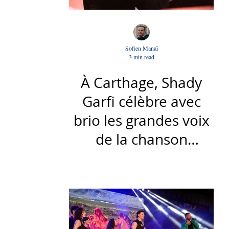
Sofien Manaï
3 min read
À Carthage, Shady
Garfi célèbre avec
brio les grandes voix
de la chanson
nationale - Par Sofien
Manaï