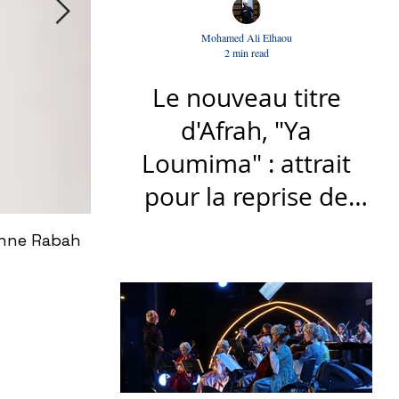
Mohamed Ali Elhaou
2 min read
Le nouveau titre
d'Afrah, "Ya
Loumima" : attrait
pour la reprise de
l'icône algérienne
ienne Rabah
Rondō Veneziano au Festival Internatio
Rabah Driassa
tunisien