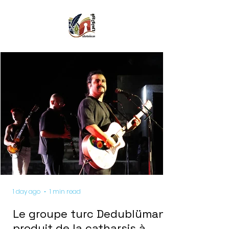
1 day ago
1 min read
Le groupe turc Dedublüman
produit de la catharsis à