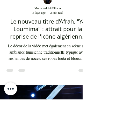
Mohamed Ali Elhaou
3 days ago
2 min read
Le nouveau titre d'Afrah, "Ya
Loumima" : attrait pour la
reprise de l'icône algérienne
Rabah Driassa
Le décor de la vidéo met également en scène une
ambiance tunisienne traditionnelle typique avec
ses tenues de noces, ses robes fouta et blousa, sa
décoration, ses chandelles festives, ses accessoires
de beauté, ainsi que la foule attirée et entraînée par
cette célébration, comprenant notamment les
youyous, les larmes de bonheur et les
applaudissements sincères. "Ya Loumima" réussit,
sans doute, à capturer toute l'ambivalence de ce